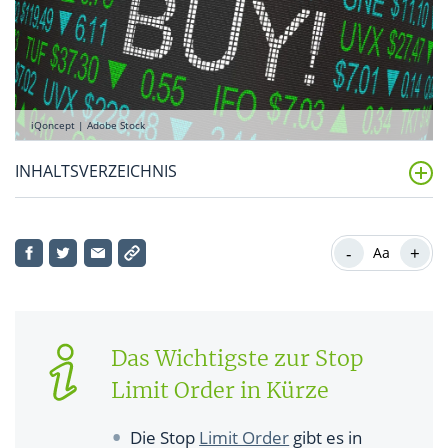
iQoncept | Adobe Stock
INHALTSVERZEICHNIS
Was ist die Stop Limit Order?
-
+
Aa
Wie funktioniert die Stop Limit Order?
Was sind die Vorteile der Stop Limit Order?
Was sind Nachteile und Risiken einer Stop Limit
Das Wichtigste zur Stop
Order?
Limit Order in Kürze
Wo platziert man die Stop Limit Order am besten?
Die Stop
Limit Order
gibt es in