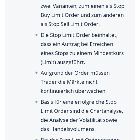
Wie setzt man eine Stop Limit Order?
zwei Varianten, zum einen als Stop
Buy Limit Order und zum anderen
Wie lange ist die Stop Limit Order gültig?
als Stop Sell Limit Order.
Was kostet eine Stop Limit Order?
Die Stop Limit Order beinhaltet,
dass ein Auftrag bei Erreichen
Wann sollten Sie zu einer Stop Limit Order greifen?
eines Stops zu einem Mindestkurs
(Limit) ausgeführt.
Aufgrund der Order müssen
Trader die Märkte nicht
kontinuierlich überwachen.
Basis für eine erfolgreiche Stop
Limit Order sind die Chartanalyse,
die Analyse der Volatilität sowie
das Handelsvolumens.
Bei der Stop Limit Order werden