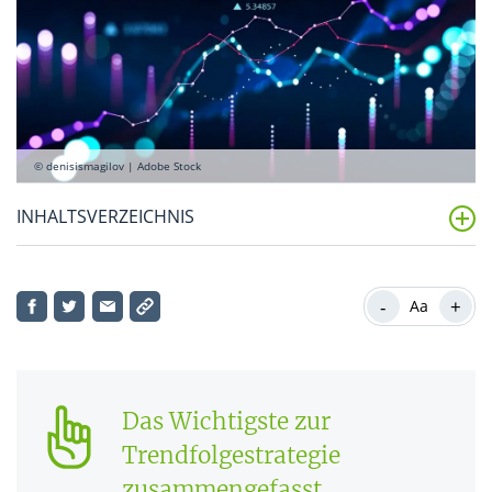
© denisismagilov | Adobe Stock
INHALTSVERZEICHNIS
Was ist eine Trendfolgestrategie?
-
+
Aa
Wie funktioniert die Trendfolgestrategie?
Was ist überhaupt ein Trend?
Wie erkenne ich einen Trend?
Das Wichtigste zur
Trendfolgestrategie
Was sind die wichtigsten Trend-Trading-Indikatoren?
zusammengefasst