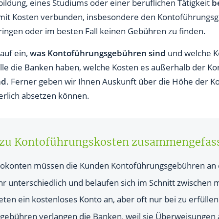
e Kontoführungsgebühren?
ildung, eines Studiums oder einer beruflichen Tätigkeit
b
to mit Kosten verbunden, insbesondere den Kontoführungsge
gebühren?
ringen oder im besten Fall keinen Gebühren zu finden.
ntoführungsgebühren?
auf ein,
was Kontoführungsgebühren sind
und welche Ko
ngsgebühren erheben bekannte Anbieter?
le die Banken haben, welche Kosten es außerhalb der Ko
nd
. Ferner geben wir Ihnen Auskunft über die Höhe der 
en steuerlich geltend machen?
rlich absetzen können.
n der Bank?
n
e zu Kontoführungskosten zusammengefas
irokonten müssen die Kunden Kontoführungsgebühren an d
hr unterschiedlich und belaufen sich im Schnitt zwischen m
en ein kostenloses Konto an, aber oft nur bei zu erfüll
gebühren verlangen die Banken, weil sie Überweisungen