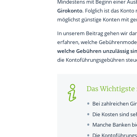
Welche Leistungen decken di
Mindestens mit Beginn einer Ausb
Girokonto
. Folglich ist das Kon
Wie hoch sind Kontoführungs
möglichst günstige Konten mit ge
Gibt es auch Banken ohne Ko
In unserem Beitrag gehen wir dar
Vergleich: Welche Kontoführu
erfahren, welche Gebührenmodel
welche Gebühren unzulässig si
Kann ich Kontoführungsgebühr
die Kontoführungsgebühren steue
Was sind unzulässige Gebühre
FAQs Kontoführungsgebühre
Das Wichtigst
Bei zahlreichen G
Die Kosten sind se
Manche Banken biet
Die Kontoführungs