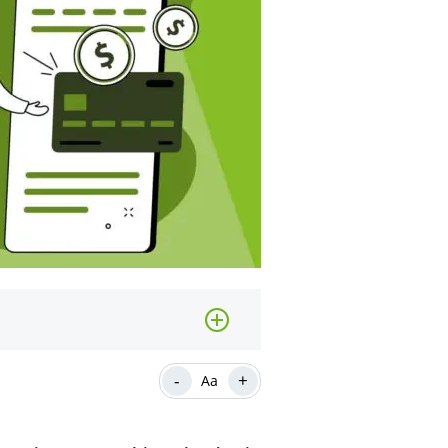
-
+
Aa