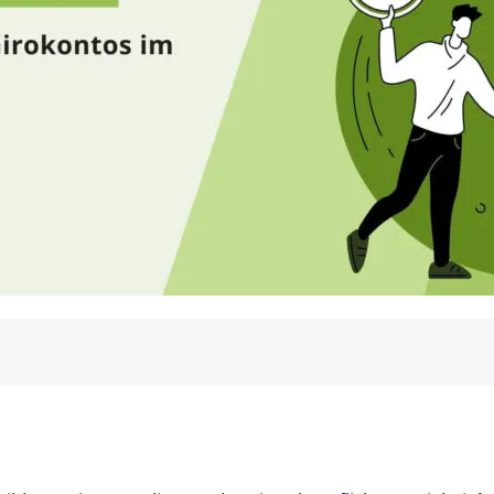
ungskosten zusammengefasst
hren?