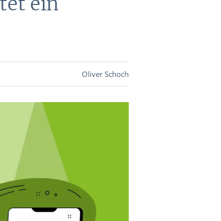
tet ein
DEVISEN
vestor-
Oliver Schoch
BINARE
SHOP
LOGIN
RATGEBER
BINARE
SHOP
LOGIN
RATGEBER