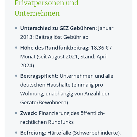
und wann muss er gezahlt werden?
Privatpersonen und
Unternehmen
Wann ist eine Befreiung vom Rundfunkbeitrag für
Privatpersonen möglich?
Unterschied zu GEZ Gebühren:
Januar
Wann ist eine Abmeldung vom Rundfunkbeitrag für
2013: Beitrag löst Gebühr ab
Privatpersonen möglich?
Höhe des Rundfunkbeitrag:
18,36 € /
Wie kann ich mich vom Rundfunkbeitrag abmelden
Monat (seit August 2021, Stand: April
oder befreien lassen?
2024)
Beitragspflicht:
Unternehmen und alle
Wie hoch ist der Rundfunkbeitrag für Unternehmen?
deutschen Haushalte (einmalig pro
Wie wird der Rundfunkbeitrag für Unternehmen
Wohnung, unabhängig von Anzahl der
berechnet?
Geräte/Bewohnern)
Wann müssen Unternehmen Rundfunkbeitrag für
Zweck:
Finanzierung des öffentlich-
Firmenfahrzeuge zahlen?
rechtlichen Rundfunks
Wie hoch ist der Rundfunkbeitrag bei Hotelzimmern
Befreiung:
Härtefälle (Schwerbehinderte),