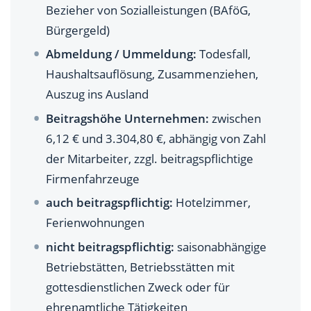
und Ferienwohnungen?
Bezieher von Sozialleistungen (BAföG,
Bürgergeld)
Wie hoch ist der Rundfunkbeitrag bei
Abmeldung / Ummeldung:
Todesfall,
saisonabhängigen Betriebsstätten?
Haushaltsauflösung, Zusammenziehen,
Welche Betriebsstätten sind vom Rundfunkbeitrag
Auszug ins Ausland
befreit?
Beitragshöhe Unternehmen:
zwischen
FAQ rund ums Thema Rundfunkbeitrag
6,12 € und 3.304,80 €, abhängig von Zahl
der Mitarbeiter, zzgl. beitragspflichtige
Firmenfahrzeuge
auch beitragspflichtig:
Hotelzimmer,
Ferienwohnungen
nicht beitragspflichtig:
saisonabhängige
Betriebstätten, Betriebsstätten mit
gottesdienstlichen Zweck oder für
ehrenamtliche Tätigkeiten