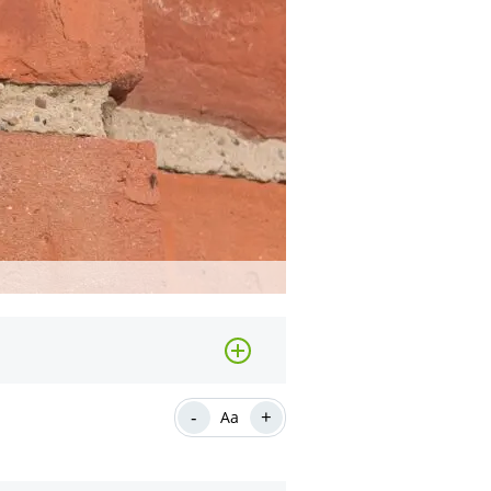
-
+
Aa