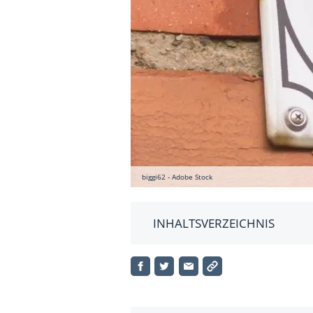
biggi62 - Adobe Stock
INHALTSVERZEICHNIS
Was beinhaltet der Denkmalsc
Welche Formen des Denkmalsc