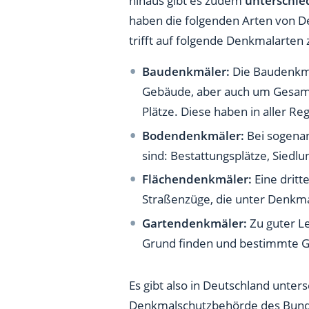
hinaus gibt es zudem
unterschie
haben die folgenden Arten von Den
trifft auf folgende Denkmalarten 
Baudenkmäler:
Die Baudenkmäl
Gebäude, aber auch um Gesamt
Plätze. Diese haben in aller R
Bodendenkmäler:
Bei sogenan
sind: Bestattungsplätze, Sied
Flächendenkmäler:
Eine drit
Straßenzüge, die unter Denkma
Gartendenkmäler:
Zu guter L
Grund finden und bestimmte G
Es gibt also in Deutschland unter
Denkmalschutzbehörde des Bunde