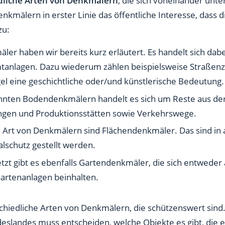
dliche Arten von Denkmälern
, die sich voneinander un
kmälern in erster Linie das öffentliche Interesse, dass d
zu:
er haben wir bereits kurz erläutert. Es handelt sich dabei
anlagen. Dazu wiederum zählen beispielsweise Straßenzü
egel eine geschichtliche oder/und künstlerische Bedeutung
nten Bodendenkmälern handelt es sich um Reste aus der H
lungen und Produktionsstätten sowie Verkehrswege.
te Art von Denkmälern sind Flächendenkmäler. Das sind in 
lschutz gestellt werden.
etzt gibt es ebenfalls Gartendenkmäler, die sich entweder
artenanlagen beinhalten.
schiedliche Arten von Denkmälern, die schützenswert sind.
slandes muss entscheiden, welche Objekte es gibt, die 