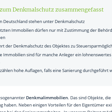
ren Denkmalschutz?
e zum Denkmalschutz zusammengefasst
beantragt?
n Deutschland stehen unter Denkmalschutz
beantragen?
tzten Immobilien dürfen nur mit Zustimmung der Behör
Denkmalschutzes statt?
den
enkmalschutzes?
hrt der Denkmalschutz des Objektes zu Steuersparmöglic
 Immobilien sind für manche Anleger ein lohnenswertes 
nkmalschutz verändert werden?
n
ntümer von Denkmälen?
zählen hohe Auflagen, falls eine Sanierung durchgeführt 
eren bei Denkmalimmobilien?
algeschützte Immobilien?
kmalimmobilien?
e sogenannter
Denkmalimmobilien
. Das sind Objekte, die
g haben. Neben einigen Vorteilen für den Eigentümer exi
 denkmalgeschützte Immobilien?