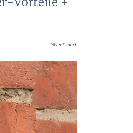
r-Vorteile +
DEVISEN
vestor-
Oliver Schoch
BINARE
SHOP
LOGIN
RATGEBER
BINARE
SHOP
LOGIN
RATGEBER