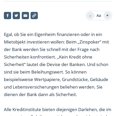
Nur Teilwert als Sicherungswert
-
+
Aa
Günstige Lage
Solide Bauqualität
Egal, ob Sie ein Eigenheim finanzieren oder in ein
Günstige Bewirtschaftung
Mietobjekt investieren wollen: Beim „Zinspoker“ mit
der Bank werden Sie schnell mit der Frage nach
Einwandfreie Mieterbonität
Sicherheiten konfrontiert. „Kein Kredit ohne
Vielfältige Verwendung
Sicherheit“ lautet die Devise der Banken. Und schon
sind sie beim Beleihungswert. So können
Mit diesen Sicherheitsabschlägen kalkulieren die
beispielsweise Wertpapiere, Grundstücke, Gebäude
Banken bei der Immobilienbewertung
und Lebensversicherungen beliehen werden. Sie
Wertgutachten vorher abklären
dienen der Bank dann als Sicherheit.
Alle Kreditinstitute bieten diejenigen Darlehen, die im