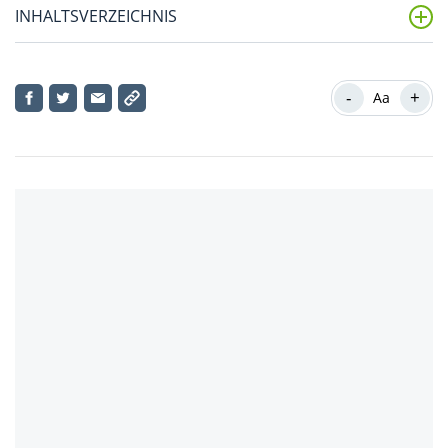
INHALTSVERZEICHNIS
Wissenswertes zur Hausordnung für Mieter
-
+
Aa
Was versteht man unter der Hausordnung für
Mieter?
Muss zwingend eine Hausordnung für Mieter erstellt
werden?
Unterscheidung: Hausordnung im Mietvertrag vs.
Aushang
Rechtsgrundlage für die Hausordnung für Mieter
Inhalt der Hausordnung: Welche Regeln sind
rechtens?
Was passiert, wenn die Hausordnung von Mietern