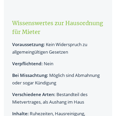
ignoriert wird?
Hausordnung für Wohneigentümergemeinschaften
Wissenswertes zur Hausordnung
Fazit
für Mieter
Voraussetzung:
Kein Widerspruch zu
allgemeingültigen Gesetzen
Verpflichtend:
Nein
Bei Missachtung:
Möglich sind Abmahnung
oder sogar Kündigung
Verschiedene Arten:
Bestandteil des
Mietvertrages, als Aushang im Haus
Inhalte:
Ruhezeiten, Hausreinigung,