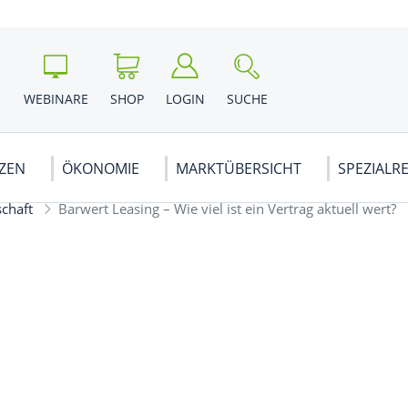
WEBINARE
SHOP
LOGIN
SUCHE
NZEN
ÖKONOMIE
MARKTÜBERSICHT
SPEZIALR
schaft
Barwert Leasing – Wie viel ist ein Vertrag aktuell wert?
LIEN KAUFEN
& VORSORGE
BSWIRTSCHAFT
DERIVATE
WEG EIGENTÜMER
KRYPTOWÄHRUNGEN
VOLKSWIRTSCHAFT
EUROPA
rategien
 ...
Optionen
Schweiz
& GEHALT
nalyse
Optionsscheine
Russland
WE
en Börse
Zertifikate
Österreich
andel
Swaps
Frankreich
WE
WE
en
CFDs
Alle News ...