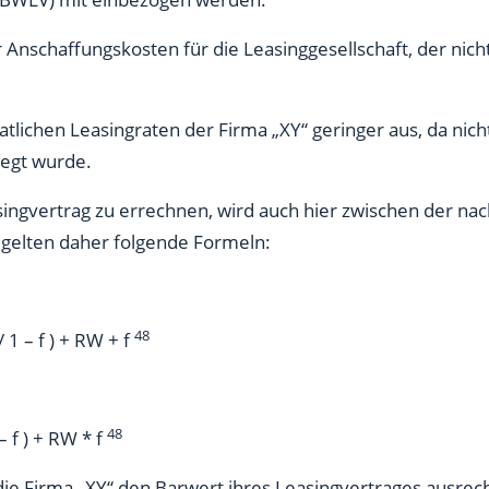
r Anschaffungskosten für die Leasinggesellschaft, der nich
atlichen Leasingraten der Firma „XY“ geringer aus, da ni
legt wurde.
ingvertrag zu errechnen, wird auch hier zwischen der na
 gelten daher folgende Formeln:
48
/ 1 – f ) + RW + f
48
 – f ) + RW * f
ie Firma „XY“ den Barwert ihres Leasingvertrages ausrech