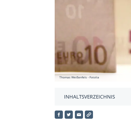
Thomas Weißenfels - Fotolia
INHALTSVERZEICHNIS
Barwert einer Leasingrate
Barwert des Leasingvertrages 