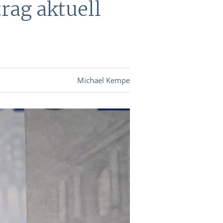
trag aktuell
DEVISEN
vestor-
Michael Kempe
BINARE
SHOP
LOGIN
RATGEBER
BINARE
SHOP
LOGIN
RATGEBER