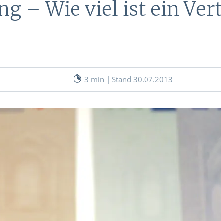
g – Wie viel ist ein Ver
nen
& RECHNER
UNSERE EXPERTEN
ANLEIHEN
Aktuelle Marktanalysen (auf In
Verlag.de)
ves Charttool
3 min | Stand 30.07.2013
echner
WE
WE