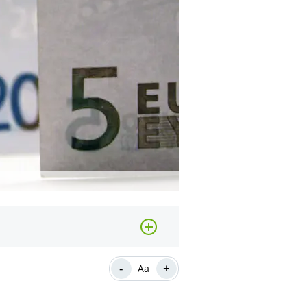
-
+
Aa