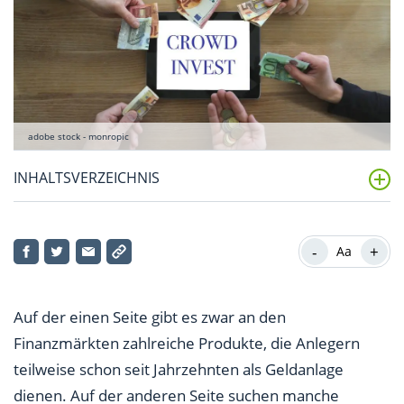
adobe stock - monropic
INHALTSVERZEICHNIS
Was ist Crowdinvesting?
-
+
Aa
Wie funktioniert das Crowdinvesting?
Warum ist Crowdinvesting so beliebt?
Auf der einen Seite gibt es zwar an den
Welche Projekte gibt es auf Crowdinvesting-
Finanzmärkten zahlreiche Produkte, die Anlegern
Plattformen?
teilweise schon seit Jahrzehnten als Geldanlage
dienen. Auf der anderen Seite suchen manche
Welche Rendite gibt es beim Crowdinvesting?