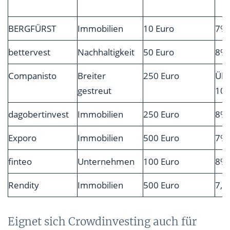
BERGFÜRST
Immobilien
10 Euro
7%
bettervest
Nachhaltigkeit
50 Euro
8%
Companisto
Breiter
250 Euro
Üb
gestreut
10
dagobertinvest
Immobilien
250 Euro
8%
Exporo
Immobilien
500 Euro
7%
finteo
Unternehmen
100 Euro
8%
Rendity
Immobilien
500 Euro
7,5
Eignet sich Crowdinvesting auch für