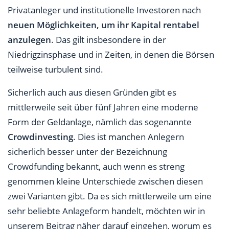
Privatanleger und institutionelle Investoren nach
Welches Risiko hat die Anlage im Bereich
neuen Möglichkeiten, um ihr Kapital rentabel
Crowdinvesting?
anzulegen
. Das gilt insbesondere in der
Niedrigzinsphase und in Zeiten, in denen die Börsen
Wie flexibel ist das Crowdinvesting?
teilweise turbulent sind.
Wie hoch ist die Mindesteinlage beim
Crowdinvesting?
Sicherlich auch aus diesen Gründen gibt es
mittlerweile seit über fünf Jahren eine moderne
Wie finde ich eine gute Crowdinvesting-Plattform?
Form der Geldanlage, nämlich das sogenannte
Tabelle: Bekannte Crowdinvesting-Plattformen
Crowdinvesting
. Dies ist manchen Anlegern
sicherlich besser unter der Bezeichnung
Eignet sich Crowdinvesting auch für Sparer?
Crowdfunding bekannt, auch wenn es streng
Für welchen Anlegertyp sind Investments über
genommen kleine Unterschiede zwischen diesen
Crowdinvesting-Plattformen geeignet?
zwei Varianten gibt. Da es sich mittlerweile um eine
sehr beliebte Anlageform handelt, möchten wir in
unserem Beitrag näher darauf eingehen, worum es