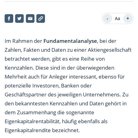
Was ist die Eigenkapitalrentabilität?
-
+
Aa
Was bedeutet die Eigenkapitalrentabilität?
Wie interpretieren Anleger die
Im Rahmen der
Fundamentalanalyse
, bei der
Eigenkapitalrentabilität?
Zahlen, Fakten und Daten zu einer Aktiengesellschaft
Welche Eigenkapitalrendite sollten Unternehmen
betrachtet werden, gibt es eine Reihe von
erreichen?
Kennzahlen. Diese sind in der überwiegenden
Mehrheit auch für Anleger interessant, ebenso für
So funktioniert die Berechnung der
potenzielle Investoren, Banken oder
Eigenkapitalrentabilität
Geschäftspartner des jeweiligen Unternehmens. Zu
Was ist der Leverage Effekt?
den bekanntesten Kennzahlen und Daten gehört in
dem Zusammenhang die sogenannte
Was sind Nachteile der Kennzahl
Eigenkapitalrentabilität?
Eigenkapitalrentabilität, häufig ebenfalls als
Eigenkapitalrendite bezeichnet.
Was gilt bezüglich der Eigenkapitalrentabilität bei