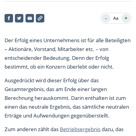
Wie setzt sich das Betriebsergebnis zusammen?
-
+
Aa
Neutrales Ergebnis oft durch einmalige Effekte
beeinflusst
Der Erfolg eines Unternehmens ist für alle Beteiligten
Betriebsergebnis ist der bedeutendste Teil des
– Aktionäre, Vorstand, Mitarbeiter etc. – von
Gesamtergebnisses
entscheidender Bedeutung. Denn der Erfolg
bestimmt, ob ein Konzern überlebt oder nicht.
Ausgedrückt wird dieser Erfolg über das
Gesamtergebnis, das am Ende einer langen
Berechnung herauskommt. Darin enthalten ist zum
einen das neutrale Ergebnis, das sämtliche neutralen
Erträge und Aufwendungen gegenüberstellt.
Zum anderen zählt das
Betriebsergebnis
dazu, das