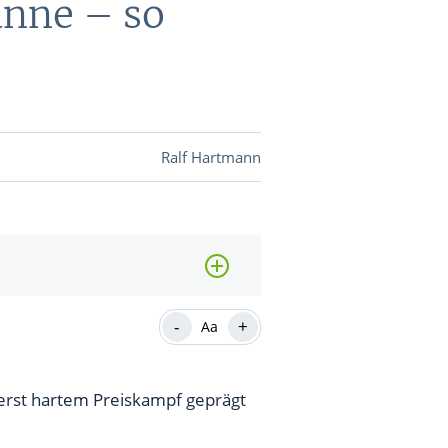
anne – so
DEVISEN
vestor-
Ralf Hartmann
BINARE
SHOP
LOGIN
RATGEBER
-
+
Aa
BINARE
SHOP
LOGIN
RATGEBER
ßerst hartem Preiskampf geprägt