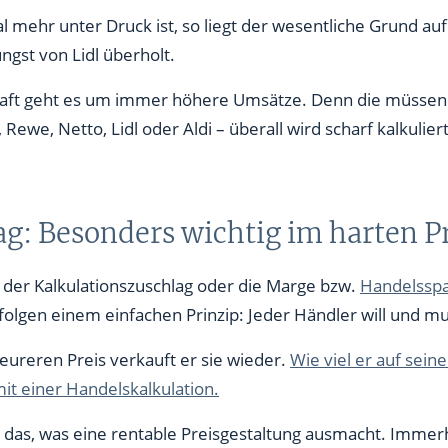
 mehr unter Druck ist, so liegt der wesentliche Grund au
t erfordert Preisanpassung
gst von Lidl überholt.
ft geht es um immer höhere Umsätze. Denn die müssen d
ewe, Netto, Lidl oder Aldi – überall wird scharf kalkuliert
ag: Besonders wichtig im harten 
n der Kalkulationszuschlag oder die Marge bzw.
Handelssp
e folgen einem einfachen Prinzip: Jeder Händler will und
eureren Preis verkauft er sie wieder.
Wie viel er auf sein
it einer Handelskalkulation.
ag das, was eine rentable Preisgestaltung ausmacht. Imme