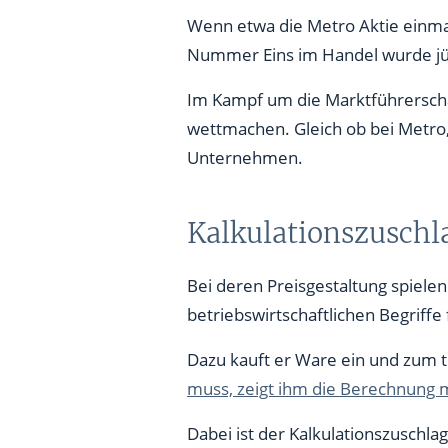
Wenn etwa die Metro Aktie einmal
Handelsspanne: Niedriger Wer
Nummer Eins im Handel wurde jün
Im Kampf um die Marktführerscha
wettmachen. Gleich ob bei Metro, R
Unternehmen.
Kalkulationszuschl
Bei deren Preisgestaltung spiele
betriebswirtschaftlichen Begriff
Dazu kauft er Ware ein und zum t
muss, zeigt ihm die Berechnung m
Dabei ist der Kalkulationszuschl