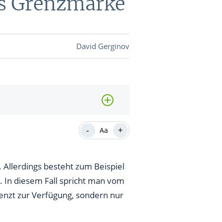
als Grenzmarke
DEVISEN
David Gerginov
vestor-
BINARE
SHOP
LOGIN
RATGEBER
-
+
Aa
. Allerdings besteht zum Beispiel
BINARE
SHOP
LOGIN
RATGEBER
. In diesem Fall spricht man vom
enzt zur Verfügung, sondern nur