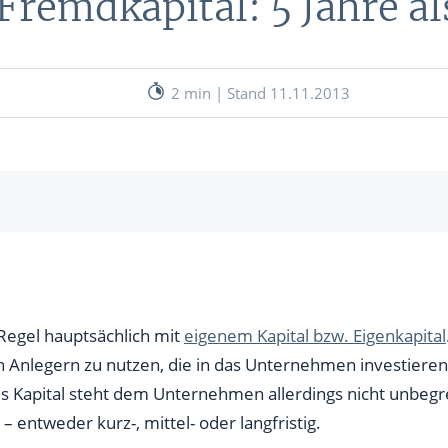
 Fremdkapital: 5 Jahre 
nen
& RECHNER
UNSERE EXPERTEN
ANLEIHEN
2 min | Stand 11.11.2013
Aktuelle Marktanalysen (auf In
Verlag.de)
ves Charttool
echner
WE
 Merkmale
Vergleich
Regel hauptsächlich mit
eigenem Kapital bzw. Eigenkapital
WE
on Anlegern zu nutzen, die in das Unternehmen investieren
es Kapital steht dem Unternehmen allerdings nicht unbegr
entweder kurz-, mittel- oder langfristig.