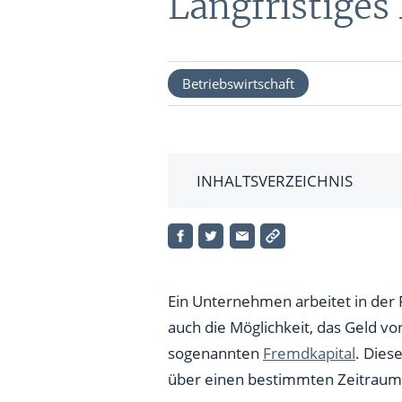
Langfristiges
Formatio
BRANCHEN
TOOLS 
FONDS
DEPOT
Betriebswirtschaft
Technologie Aktien
Podcast
ETFs
Energie Aktien
Interakti
Pharma Aktien
Finanz-R
INHALTSVERZEICHNIS
Konsum Aktien
Fremdkapital: Definition und
Alle News ...
Langfristiges Fremdkapital im 
Ein Unternehmen arbeitet in der 
auch die Möglichkeit, das Geld v
sogenannten
Fremdkapital
. Dies
über einen bestimmten Zeitraum – 