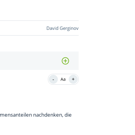
DEVISEN
David Gerginov
vestor-
BINARE
SHOP
LOGIN
RATGEBER
-
+
Aa
BINARE
SHOP
LOGIN
RATGEBER
ehmensanteilen nachdenken, die