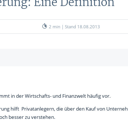
erung: Eine Definition
nen
& RECHNER
UNSERE EXPERTEN
ANLEIHEN
2 min | Stand 18.08.2013
Aktuelle Marktanalysen (auf In
Verlag.de)
ves Charttool
echner
WE
lusst die Kapitalstruktur eines Unternehmens positiv
zierung
mmt in der Wirtschafts- und Finanzwelt häufig vor.
WE
ür Anleger bedeutet
ierung hilft Privatanlegern, die über den Kauf von Untern
och besser zu verstehen.