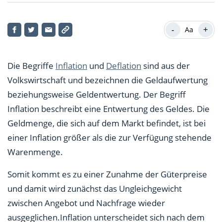
Die verschiedenen Arten der Inflation
-
+
Aa
Deflation: Was ist das?
Die Messung von Deflation und Inflation
Die Begriffe
Inflation
und
Deflation
sind aus der
Die Gefährdung der Volkswirtschaft durch Deflation
Volkswirtschaft und bezeichnen die Geldaufwertung
und Inflation
beziehungsweise Geldentwertung. Der Begriff
Inflation beschreibt eine Entwertung des Geldes. Die
Geldmenge, die sich auf dem Markt befindet, ist bei
einer Inflation größer als die zur Verfügung stehende
Warenmenge.
Somit kommt es zu einer Zunahme der Güterpreise
und damit wird zunächst das Ungleichgewicht
zwischen Angebot und Nachfrage wieder
ausgeglichen.Inflation unterscheidet sich nach dem