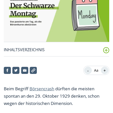
INHALTSVERZEICHNIS
Der schwarze Montag 1987: größter Crash des
Jahrhunderts
-
+
Aa
Der Computer als neue Schwachstelle
Beim Begriff
Börsencrash
dürften die meisten
Nicht der letzte Börsencrash
spontan an den 29. Oktober 1929 denken, schon
wegen der historischen Dimension.