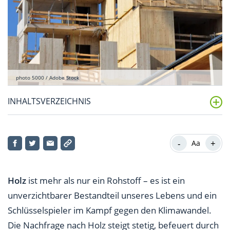
photo 5000 / Adobe Stock
INHALTSVERZEICHNIS
Wie kann man in Holz und Wald investieren?
-
+
Aa
Welche Holz-Aktien gibt es?
Welche Holz-Fonds und Holz-ETFs gibt es?
Holz
ist mehr als nur ein Rohstoff – es ist ein
Wie entwickeln sich Holznachfrage und Holzpreis?
unverzichtbarer Bestandteil unseres Lebens und ein
Schlüsselspieler im Kampf gegen den Klimawandel.
Was sind die Chancen und Risiken von Holz als
Die Nachfrage nach Holz steigt stetig, befeuert durch
Investment?