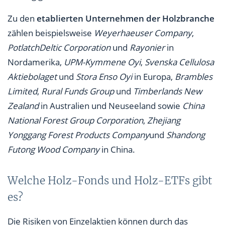
Zu den
etablierten Unternehmen der Holzbranche
zählen beispielsweise
Weyerhaeuser Company
,
PotlatchDeltic Corporation
und
Rayonier
in
Nordamerika,
UPM-Kymmene Oyi
,
Svenska Cellulosa
Aktiebolaget
und
Stora Enso Oyi
in Europa,
Brambles
Limited
,
Rural Funds Group
und
Timberlands New
Zealand
in Australien und Neuseeland sowie
China
National Forest Group Corporation
,
Zhejiang
Yonggang Forest Products Company
und
Shandong
Futong Wood Company
in China.
Welche Holz-Fonds und Holz-ETFs gibt
es?
Die Risiken von Einzelaktien können durch das