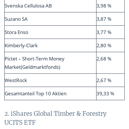
Svenska Cellulosa AB
3,98 %
Suzano SA
3,87 %
Stora Enso
3,77 %
Kimberly-Clark
2,80 %
Pictet – Short-Term Money
2,68 %
Market(Geldmarktfonds)
WestRock
2,67 %
Gesamtanteil Top 10 Aktien
39,33 %
2. iShares Global Timber & Forestry
UCITS ETF