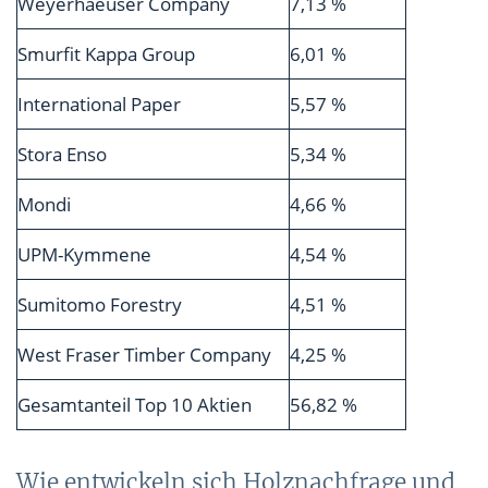
Weyerhaeuser Company
7,13 %
Smurfit Kappa Group
6,01 %
International Paper
5,57 %
Stora Enso
5,34 %
Mondi
4,66 %
UPM-Kymmene
4,54 %
Sumitomo Forestry
4,51 %
West Fraser Timber Company
4,25 %
Gesamtanteil Top 10 Aktien
56,82 %
Wie entwickeln sich Holznachfrage und