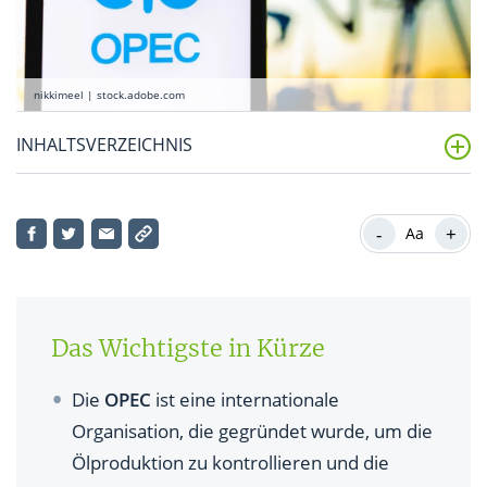
nikkimeel | stock.adobe.com
INHALTSVERZEICHNIS
Was ist die OPEC?
-
+
Aa
Welche Länder gehören zur OPEC?
Welche Aufgaben hat die OPEC?
Was ist die OPEC+?
Das Wichtigste in Kürze
Welche Macht hat die OPEC aus heutiger Sicht?
Die
OPEC
ist eine internationale
Organisation, die gegründet wurde, um die
Ölproduktion zu kontrollieren und die