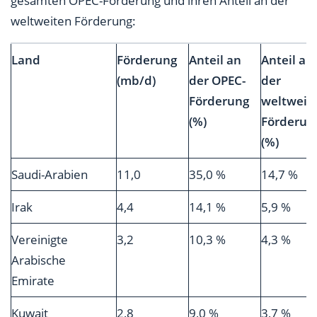
gesamten OPEC-Förderung und ihren Anteil an der
weltweiten Förderung:
Land
Förderung
Anteil an
Anteil an
(mb/d)
der OPEC-
der
Förderung
weltweit
(%)
Förderun
(%)
Saudi-Arabien
11,0
35,0 %
14,7 %
Irak
4,4
14,1 %
5,9 %
Vereinigte
3,2
10,3 %
4,3 %
Arabische
Emirate
Kuwait
2,8
9,0 %
3,7 %