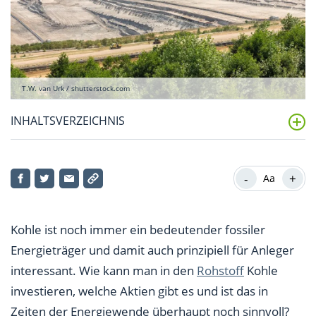
T.W. van Urk / shutterstock.com
INHALTSVERZEICHNIS
Wie kann man in Kohle investieren?
-
+
Aa
Welche interessanten Kohle-Aktien gibt es?
Ist ein Investment in Kohle überhaupt noch sinnvoll?
Kohle ist noch immer ein bedeutender fossiler
Energieträger und damit auch prinzipiell für Anleger
interessant. Wie kann man in den
Rohstoff
Kohle
investieren, welche Aktien gibt es und ist das in
Zeiten der Energiewende überhaupt noch sinnvoll?