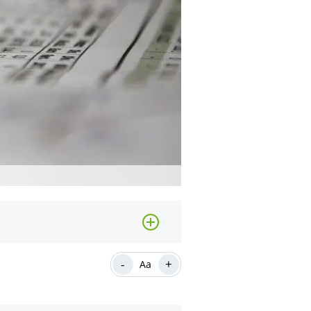
-
+
Aa