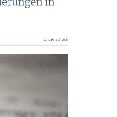
derungen in
DEVISEN
vestor-
Oliver Schoch
BINARE
SHOP
LOGIN
RATGEBER
BINARE
SHOP
LOGIN
RATGEBER