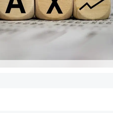
setzung von DAX & Co. geändert?
an die Indexaufnahme?