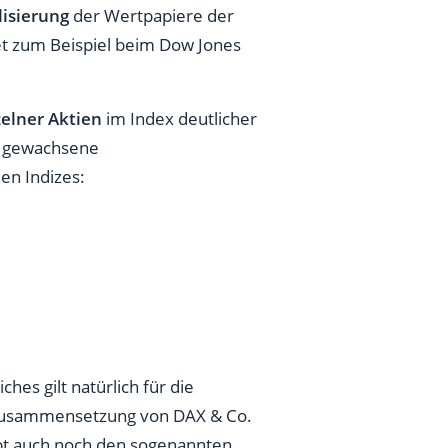
lisierung
der Wertpapiere der
et zum Beispiel beim Dow Jones
zelner Aktien
im Index deutlicher
ne gewachsene
en Indizes:
iches gilt natürlich für die
ie Zusammensetzung von DAX & Co.
ibt auch noch den sogenannten