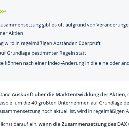
nes Aktienindex?
rze
ngen vorgenommen?
zusammensetzung gibt es oft aufgrund von Veränderunge
ng?
lner Aktien
i jedem Index vorgenommen?
 wird in regelmäßigen Abständen überprüft
h außerhalb Deutschlands?
uf Grundlage bestimmter Regeln statt
se können nach einer Index-Änderung in die eine oder an
stand
Auskunft über die Marktentwicklung der Aktien
,
Beispiel um die 40 größten Unternehmen auf Grundlage de
Zusammensetzung noch aktuell ist, wird in regelmäßigen 
ächst darauf ein,
wann die Zusammensetzung des DAX u