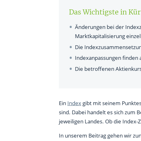
Wie erfolgt die Gewichtung ei
Das Wichtigste in Kü
Warum werden Index-Änderu
Änderungen bei der Index
Was bewirkt die Indexänderu
Marktkapitalisierung einze
Werden Indexanpassungen be
Die Indexzusammensetzung
Gibt es Indexanpassungen auc
Indexanpassungen finden a
Die betroffenen Aktienkur
Ein
Index
gibt mit seinem Punkte
sind. Dabei handelt es sich zum 
jeweiligen Landes. Ob die Index-
In unserem Beitrag gehen wir zun