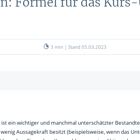
n: Formel für das Kurs
nen
& RECHNER
UNSERE EXPERTEN
ANLEIHEN
Aktuelle Marktanalysen (auf In
Verlag.de)
ves Charttool
3 min | Stand 05.03.2023
echner
WE
WE
KUV
Aktienbewertung
 ist ein wichtiger und manchmal unterschätzter Bestandt
) wenig Aussagekraft besitzt (beispielsweise, wenn das U
KUV