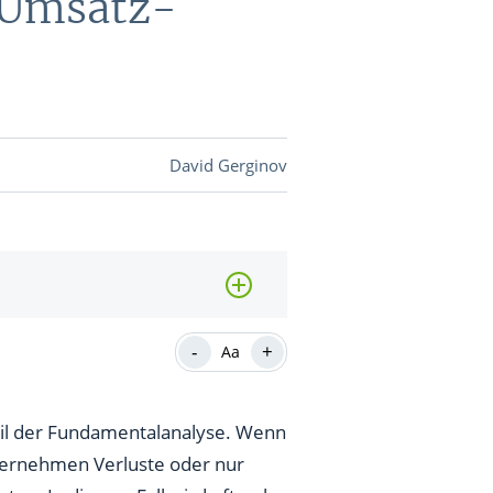
-Umsatz-
DEVISEN
vestor-
David Gerginov
BINARE
SHOP
LOGIN
RATGEBER
-
+
Aa
BINARE
SHOP
LOGIN
RATGEBER
eil der Fundamentalanalyse. Wenn
nternehmen Verluste oder nur