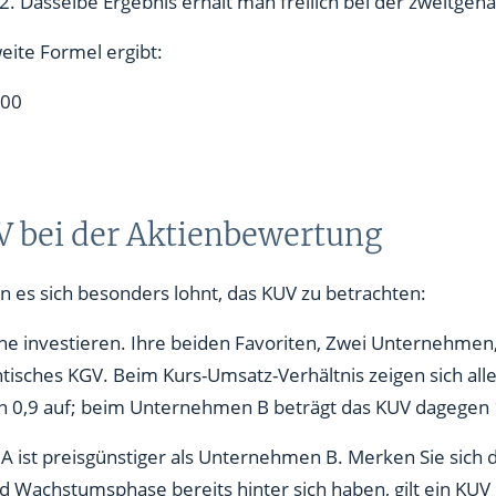
,2. Dasselbe Ergebnis erhält man freilich bei der zweitge
eite Formel ergibt:
000
 bei der Aktienbewertung
nn es sich besonders lohnt, das KUV zu betrachten:
che investieren. Ihre beiden Favoriten, Zwei Unternehmen,
ntisches KGV. Beim Kurs-Umsatz-Verhältnis zeigen sich all
 0,9 auf; beim Unternehmen B beträgt das KUV dagegen 
ist preisgünstiger als Unternehmen B. Merken Sie sich di
 Wachstumsphase bereits hinter sich haben, gilt ein KUV u