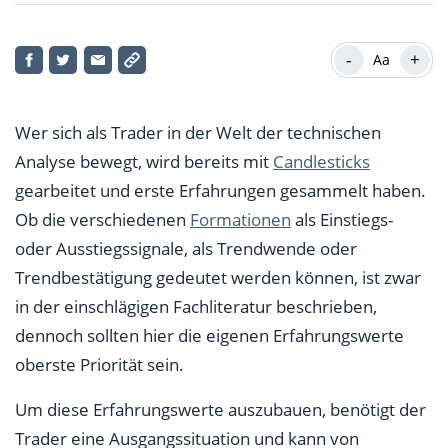
Der Doji aus dem japanischen Candlestick-Chart
-
+
Aa
Trendfolge und Trendwende anhand eines Dojis
erkennen
Wer sich als Trader in der Welt der technischen
Zeiteinheit bei Chartformationen beachten
Analyse bewegt, wird bereits mit
Candlesticks
gearbeitet und erste Erfahrungen gesammelt haben.
Ob die verschiedenen
Formationen
als Einstiegs-
oder Ausstiegssignale, als Trendwende oder
Trendbestätigung gedeutet werden können, ist zwar
in der einschlägigen Fachliteratur beschrieben,
dennoch sollten hier die eigenen Erfahrungswerte
oberste Priorität sein.
Um diese Erfahrungswerte auszubauen, benötigt der
Trader eine Ausgangssituation und kann von