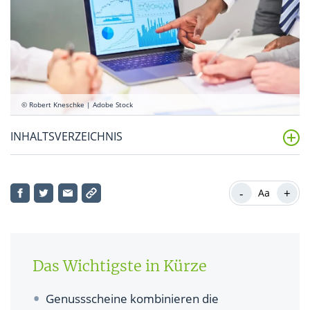
© Robert Kneschke | Adobe Stock
INHALTSVERZEICHNIS
Was sind Genussscheine?
-
+
Aa
Welche Arten von Genussscheinen gibt es?
Wie kann man Genussscheine kaufen und
verkaufen?
Das Wichtigste in Kürze
Was sind die Chancen und Risiken von
Genussscheinen?
Genussscheine kombinieren die