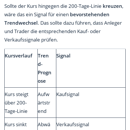
Sollte der Kurs hingegen die 200-Tage-Linie
kreuzen
,
wäre das ein Signal für einen
bevorstehenden
Trendwechsel
. Das sollte dazu führen, dass Anleger
und Trader die entsprechenden Kauf- oder
Verkaufssignale prüfen.
Kursverlauf
Tren
Signal
d-
Progn
ose
Kurs steigt
Aufw
Kaufsignal
über 200-
ärtstr
Tage-Linie
end
Kurs sinkt
Abwä
Verkaufssignal