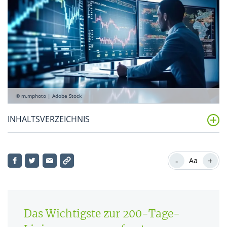
© m.mphoto | Adobe Stock
INHALTSVERZEICHNIS
Was ist die 200-Tage-Linie?
-
+
Aa
Was ist Sinn und Zweck der 200-Tage-Linie?
Wie wird die 200-Tage-Linie gebildet?
Schritt-für-Schritt-Anleitung zur Berechnung der 200-
Das Wichtigste zur 200-Tage-
Tage-Linie