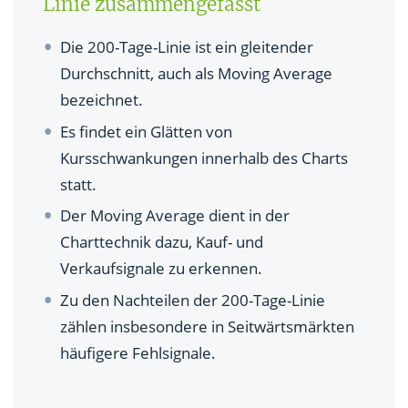
Linie zusammengefasst
Wie lauten die Interpretation der 200-Tage-Linie?
Die 200-Tage-Linie ist ein gleitender
Für welche Anlageklassen eignet sich der gleitende
Durchschnitt, auch als Moving Average
Durchschnitt?
bezeichnet.
Es findet ein Glätten von
Welche Vorteile hat die 200-Tage-Linie in der
Kursschwankungen innerhalb des Charts
Charttechnik?
statt.
Welche Nachteile hat die 200-Tage-Linie als
Der Moving Average dient in der
Analyseinstrument?
Charttechnik dazu, Kauf- und
Für wen eignet sich die Analyse mittels der 200-
Verkaufsignale zu erkennen.
Tage-Linie?
Zu den Nachteilen der 200-Tage-Linie
Welche weiteren Tage-Linien werden genutzt?
zählen insbesondere in Seitwärtsmärkten
häufigere Fehlsignale.
Was bedeutet es, wenn sich zwei Tage-Linien
kreuzen?