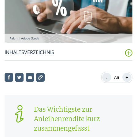
Pakin | Adobe Stock
INHALTSVERZEICHNIS
Was versteht man unter einer Rendite bei Anleihen?
-
+
Aa
Was beeinflusst die Anleihenrendite?
Wie wird die Anleihen-Rendite bei Staatsanleihen
und Unternehmensanleihen berechnet?
Das Wichtigste zur
Beispiel für die Berechnung der Rendite einer
Anleihenrendite kurz
Anleihen
zusammengefasst
Was ist eine gute Rendite bei Anleihen?