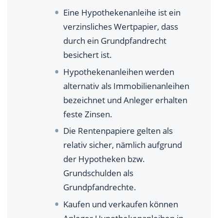
Eine Hypothekenanleihe ist ein
Für wen eignen sich Hypothekenanleihen?
verzinsliches Wertpapier, dass
Wie und wo kann man Hypothekenanleihen
durch ein Grundpfandrecht
handeln?
besichert ist.
Hypothekenanleihen werden
Worauf sollte ich bei der Wahl von
Hypothekenanleihen achten?
alternativ als Immobilienanleihen
bezeichnet und Anleger erhalten
Ähnliche Anlageformen im Vergleich
feste Zinsen.
Die Rentenpapiere gelten als
relativ sicher, nämlich aufgrund
der Hypotheken bzw.
Grundschulden als
Grundpfandrechte.
Kaufen und verkaufen können