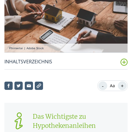
Phimwilai | Adobe Stock
INHALTSVERZEICHNIS
Was versteht man unter Hypothekenanleihen?
-
+
Aa
Beispiel: Wie funktionieren Hypothekenanleihen?
Was sind die Vorteile und Chancen einer
Hypothekenanleihe?
Das Wichtigste zu
Was sind die Nachteile und Risiken einer
Hypothekenanleihen
Hypothekenanleihe?