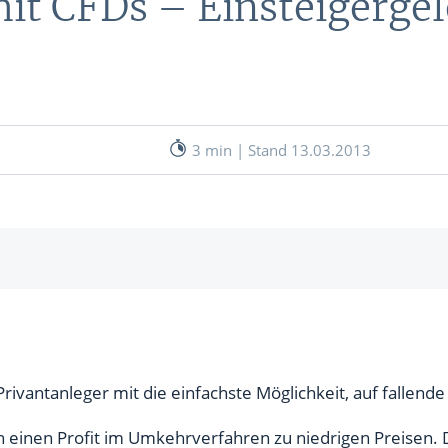
it CFDs – Einsteigergel
nen
& RECHNER
UNSERE EXPERTEN
ANLEIHEN
Aktuelle Marktanalysen (auf In
Verlag.de)
ves Charttool
3 min | Stand 13.03.2013
echner
WE
rse setzen
WE
tiges Short-Paket mit vielen Aktien
ispiel
Privantanleger mit die einfachste Möglichkeit, auf fallende
r Einsteiger, aber risikoreich
n einen Profit im Umkehrverfahren zu niedrigen Preisen. D