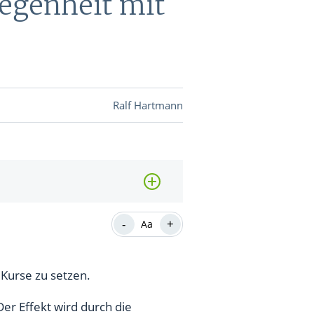
egenheit mit
DEVISEN
vestor-
Ralf Hartmann
BINARE
SHOP
LOGIN
RATGEBER
-
+
Aa
BINARE
SHOP
LOGIN
RATGEBER
 Kurse zu setzen.
er Effekt wird durch die