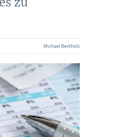
es zu
DEVISEN
vestor-
Michael Berkholz
BINARE
SHOP
LOGIN
RATGEBER
BINARE
SHOP
LOGIN
RATGEBER