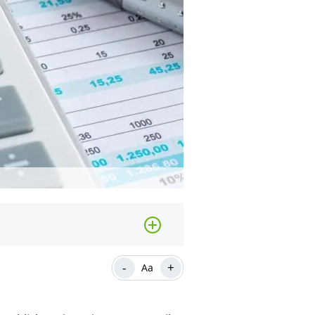
-
+
Aa