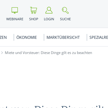
WEBINARE
SHOP
LOGIN
SUCHE
NZEN
ÖKONOMIE
MARKTÜBERSICHT
SPEZIALR
Miete und Vorsteuer: Diese Dinge gilt es zu beachten
LIEN KAUFEN
& VORSORGE
BSWIRTSCHAFT
DERIVATE
WEG EIGENTÜMER
KRYPTOWÄHRUNGEN
VOLKSWIRTSCHAFT
EUROPA
rategien
 ...
Optionen
Schweiz
& GEHALT
nalyse
Optionsscheine
Russland
WE
en Börse
Zertifikate
Österreich
andel
Swaps
Frankreich
WE
WE
en
CFDs
Alle News ...