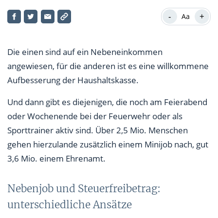
Nebenjob und Steuerfreibetrag: unterschiedliche
Ansätze
-
+
Aa
Minijob mit Pauschalsteuer
Die einen sind auf ein Nebeneinkommen
Ehrenamt als Nebenberuf mit Freibetrag
angewiesen, für die anderen ist es eine willkommene
Ehrenämter mit Minijob kombinieren
Aufbesserung der Haushaltskasse.
Und dann gibt es diejenigen, die noch am Feierabend
oder Wochenende bei der Feuerwehr oder als
Sporttrainer aktiv sind. Über 2,5 Mio. Menschen
gehen hierzulande zusätzlich einem Minijob nach, gut
3,6 Mio. einem Ehrenamt.
Nebenjob und Steuerfreibetrag:
unterschiedliche Ansätze