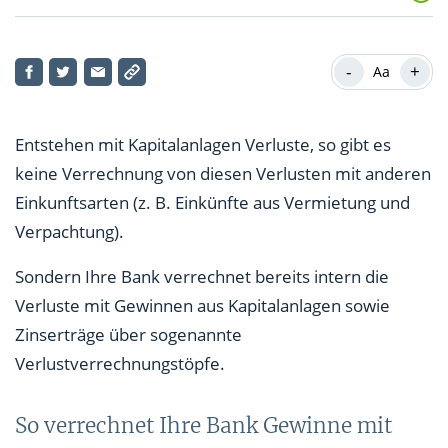
So verrechnet Ihre Bank Gewinne mit Verlusten
-
+
Aa
Diese drei Verlustverrechnungstöpfe führt Ihre Bank
Rechenbeispiel zur Verlustverrechnung
Entstehen mit Kapitalanlagen Verluste, so gibt es
So funktioniert die Ehegattenübergreifende
keine Verrechnung von diesen Verlusten mit anderen
Verlustverrechnung
Einkunftsarten (z. B. Einkünfte aus Vermietung und
Verpachtung).
Die bankenübergreifende Verlustverrechnung: Bis
15.12. Verlustbescheinigung beantragen
Sondern Ihre Bank verrechnet bereits intern die
Verluste mit Gewinnen aus Kapitalanlagen sowie
Stichtag 31.12.2013: Noch bestehende Altverluste
Zinserträge über sogenannte
Verlustverrechnungstöpfe.
So verrechnet Ihre Bank Gewinne mit