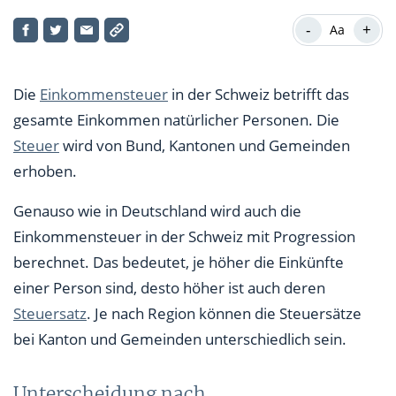
Unterscheidung nach Einkommenskategorien
-
+
Aa
Einkommensteuer und Vermögensteuer
Einkommensteuer in der Schweiz: Arbeitnehmer
Die
Einkommensteuer
in der Schweiz betrifft das
zahlen Quellensteuer
gesamte Einkommen natürlicher Personen. Die
Steuer
wird von Bund, Kantonen und Gemeinden
erhoben.
Genauso wie in Deutschland wird auch die
Einkommensteuer in der Schweiz mit Progression
berechnet. Das bedeutet, je höher die Einkünfte
einer Person sind, desto höher ist auch deren
Steuersatz
. Je nach Region können die Steuersätze
bei Kanton und Gemeinden unterschiedlich sein.
Unterscheidung nach