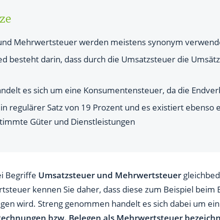
 und Mehrwertsteuer einfach erklärt
rze
der 19 Prozent?
- und Mehrwertsteuer werden meistens synonym verwend
anmeldung?
ed besteht darin, dass durch die Umsatzsteuer die Umsä
und Zahlung der Umsatzsteuersatz
 berechnen?
ndelt es sich um eine Konsumentensteuer, da die Endver
ein regulärer Satz von 19 Prozent und es existiert ebenso 
 anderen Ländern bezeichnet?
stimmte Güter und Dienstleistungen
i Begriffe
Umsatzsteuer und Mehrwertsteuer
gleichbe
steuer kennen Sie daher, dass diese zum Beispiel beim 
agen wird. Streng genommen handelt es sich dabei um ein
 Rechnungen bzw. Belegen als Mehrwertsteuer bezeich