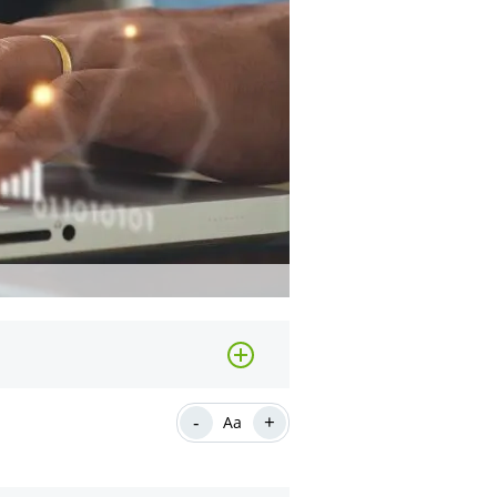
-
+
Aa