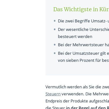
Unterschied zwischen Umsatz-
Das Wichtigste in Kü
Umsatzsteuer: Steuersatz 7 o
Die zwei Begriffe Umsatz
Was ist die Umsatzsteuervor
Der wesentliche Unterschi
Beispiel für die Berechnung 
besteuert werden
Wer muss keine Umsatzsteuer
Bei der Mehrwertsteuer ha
Bei der Umsatzsteuer gilt 
Wie wird die Umsatzsteuer in
von sieben Prozent für be
Vermutlich werden als Sie die zwe
Steuern
verwenden. Die Mehrwert
Endpreis der Produkte aufgeschl
die Steuer
in der Regel auf den