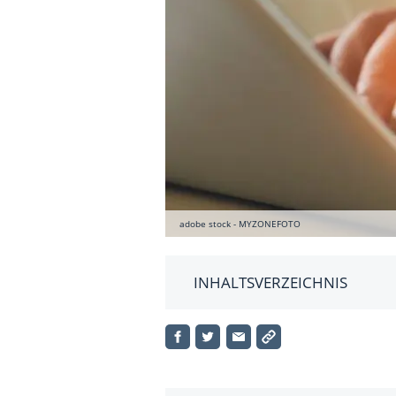
adobe stock - MYZONEFOTO
INHALTSVERZEICHNIS
Worum handelt es sich bei de
Was ist die Mehrwertsteuer?