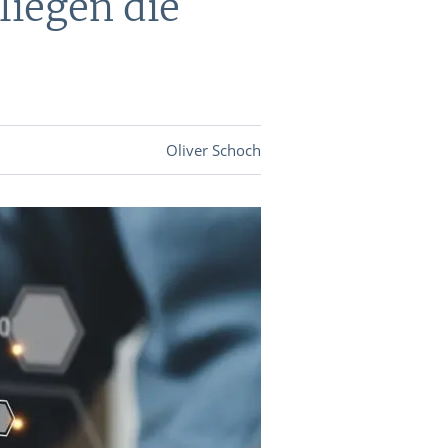
iegen die
DEVISEN
vestor-
Oliver Schoch
BINARE
SHOP
LOGIN
RATGEBER
BINARE
SHOP
LOGIN
RATGEBER