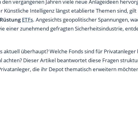
stungs-ETFs achten?
n den vergangenen Jahren viele neue Anlageideen hervo
er Künstliche Intelligenz längst etablierte Themen sind, gil
s-ETF?
Rüstung
ETFs
. Angesichts geopolitischer Spannungen, w
gs-ETFs
wie einer zunehmend gefragten Sicherheitsindustrie, en
atanleger
s aktuell überhaupt? Welche Fonds sind für Privatanleger
ischung mit Zukunft
l achten? Dieser Artikel beantwortet diese Fragen struktu
Privatanleger, die ihr Depot thematisch erweitern möchte