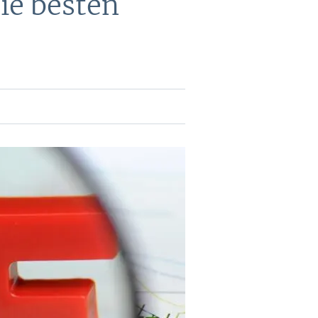
ie besten
DEVISEN
vestor-
BINARE
SHOP
LOGIN
RATGEBER
BINARE
SHOP
LOGIN
RATGEBER