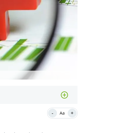
-
+
Aa