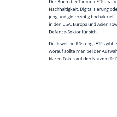
Worauf sollten Anleger bei Rü
Der Boom bei Themen-ETFs hat i
Nachhaltigkeit, Digitalisierung od
Welcher ist der beste Rüstung
jung und gleichzeitig hochaktuell:
Chancen & Risiken von Rüstun
in den USA, Europa und Asien so
Defence-Sektor für sich.
Strategische Hinweise für Priv
Doch welche Rüstungs ETFs gibt e
Fazit: Rüstungs ETFs als Beim
worauf sollte man bei der Auswah
klaren Fokus auf den Nutzen für 