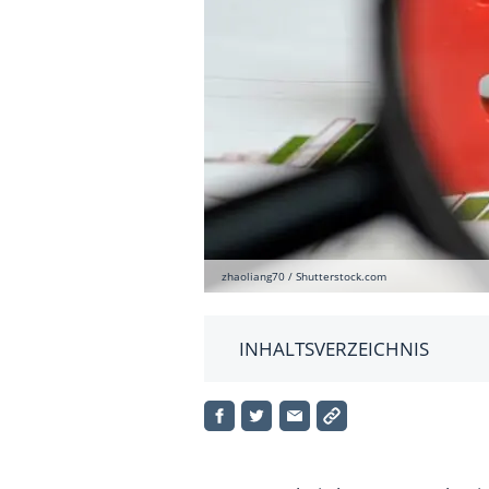
zhaoliang70 / Shutterstock.com
INHALTSVERZEICHNIS
Was ist ein Rüstungs-ETF?
Welche Rüstungs-ETFs gibt es?