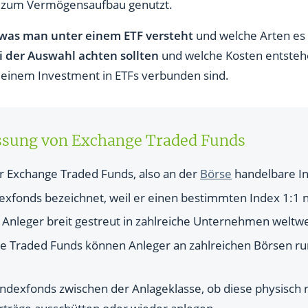
ch zum Vermögensaufbau genutzt.
was man unter einem ETF versteht
und welche Arten es g
 achten?
i der Auswahl achten sollten
und welche Kosten entsteh
 einem Investment in ETFs verbunden sind.
bei ETFs rechnen?
sung von Exchange Traded Funds
haben ETFs?
ür Exchange Traded Funds, also an der
Börse
handelbare I
dexfonds bezeichnet, weil er einen bestimmten Index 1:1 
 Anleger breit gestreut in zahlreiche Unternehmen weltwe
stieren in ETFs?
ge Traded Funds können Anleger an zahlreichen Börsen r
ds
 Indexfonds zwischen der Anlageklasse, ob diese physisch 