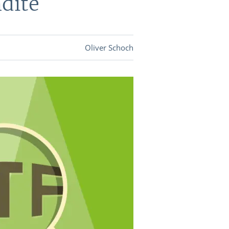
dite
DEVISEN
Oliver Schoch
vestor-
BINARE
SHOP
LOGIN
RATGEBER
BINARE
SHOP
LOGIN
RATGEBER