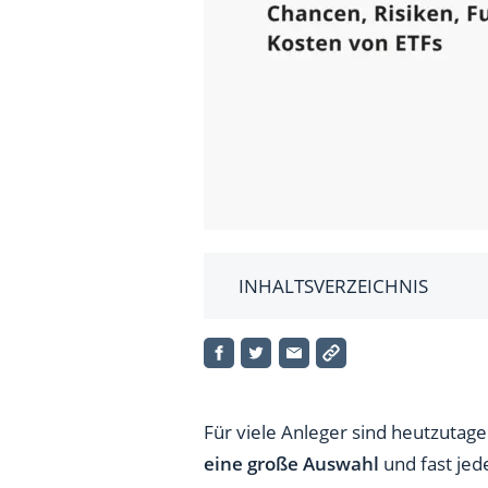
INHALTSVERZEICHNIS
ETFs – Zusammenfassung von
Was versteht man unter einem
Welche Arten von ETFs werde
Für viele Anleger sind heutzutag
eine große Auswahl
und fast jed
Wie funktionieren ETFs?