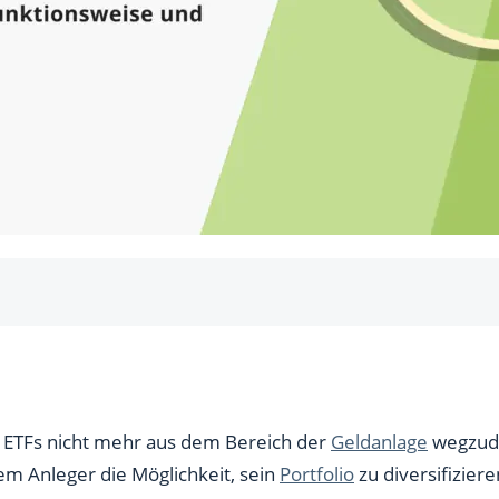
 Exchange Traded Funds
 ETF?
n unterschieden?
e ETFs nicht mehr aus dem Bereich der
Geldanlage
wegzud
em Anleger die Möglichkeit, sein
Portfolio
zu diversifizier