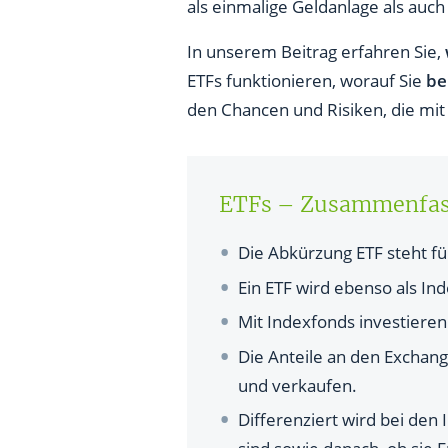
als einmalige Geldanlage als au
Was sind potenziell gute ETFs?
In unserem Beitrag erfahren Sie,
Worauf bei der Wahl des ETFs
ETFs funktionieren, worauf Sie
be
den Chancen und Risiken, die mit
Wo und wie kaufe ich ETFs?
Mit welchen Kosten muss ich 
ETFs – Zusammenfas
Welche Chancen und Vorteile 
Was ist der Nachteil von ETFs?
Die Abkürzung ETF steht f
Ein ETF wird ebenso als In
Für wen lohnen sich ETFs?
Mit Indexfonds investieren
Fazit: Wie sinnvoll ist das Inve
Die Anteile an den Exchan
FAQs zu Exchange Traded Fun
und verkaufen.
Differenziert wird bei den