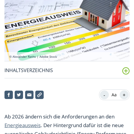
© Alexander Raths | Adobe Stock
INHALTSVERZEICHNIS
Warum wird die Energieausweis-Pflicht 2026
wichtig?
-
+
Aa
Was steckt hinter der neuen EU-Gebäuderichtlinie?
Ab 2026 ändern sich die Anforderungen an den
Energieausweis: Welche Arten gibt es?
Energieausweis
. Der Hintergrund dafür ist die neue
Was müssen Vermieter ab 2026 beim Thema
europäische Gebäuderichtlinie (Energy Performance