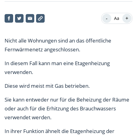
Etagenheizung: Das sind die Kosten
-
+
Aa
Etagenheizung bietet individuelle
Verbrauchskontrolle
Nicht alle Wohnungen sind an das öffentliche
Erhöhter Platzbedarf der Etagenheizung
Fernwärmenetz angeschlossen.
In diesem Fall kann man eine Etagenheizung
verwenden.
Diese wird meist mit Gas betrieben.
Sie kann entweder nur für die Beheizung der Räume
oder auch für die Erhitzung des Brauchwassers
verwendet werden.
In ihrer Funktion ähnelt die Etagenheizung der