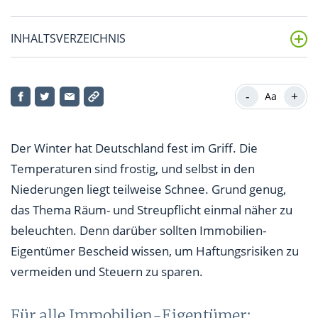
INHALTSVERZEICHNIS
Für alle Immobilien-Eigentümer: Räumen und
Streuen ist Pflicht
-
+
Aa
Kein Bußgeld, keine Strafen – aber Haftungsrisiken
sind enorm
Der Winter hat Deutschland fest im Griff. Die
Temperaturen sind frostig, und selbst in den
Eigenheim-Besitzer: Winterdienst ist steuerlich
Niederungen liegt teilweise Schnee. Grund genug,
absetzbar
das Thema Räum- und Streupflicht einmal näher zu
Vermieter: Winterdienst auf Mieter übertragen,
beleuchten. Denn darüber sollten Immobilien-
umlegen oder absetzen
Eigentümer Bescheid wissen, um Haftungsrisiken zu
Haftpflicht-Versicherung zahlt im Ernstfall
vermeiden und Steuern zu sparen.
Für alle Immobilien-Eigentümer: