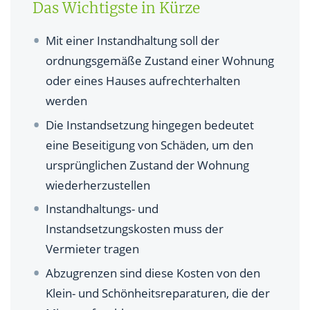
Das Wichtigste in Kürze
Müssen Vermieter geplante Erhaltungsmaßnahmen
vorab ankündigen?
Mit einer Instandhaltung soll der
Ist eine Verjährung der Instandsetzungspflicht
ordnungsgemäße Zustand einer Wohnung
möglich?
oder eines Hauses aufrechterhalten
werden
Muss der Mieter die Kosten für Kleinreparaturen
tragen?
Die Instandsetzung hingegen bedeutet
eine Beseitigung von Schäden, um den
Existiert eine Pflicht zu Instandhaltung auch
ursprünglichen Zustand der Wohnung
außerhalb der Wohnung?
wiederherzustellen
Was sind grundlegende Paragraphen für
Instandhaltungs- und
Instandhaltung und Instandsetzung?
Instandsetzungskosten muss der
Vermieter tragen
Abzugrenzen sind diese Kosten von den
Klein- und Schönheitsreparaturen, die der