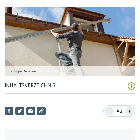
philippe Devanne
INHALTSVERZEICHNIS
Definition: Was bedeuten Instandhaltung sowie
Instandsetzung?
-
+
Aa
Was ist der Unterschied zu Klein- und
Schönheitsreparaturen?