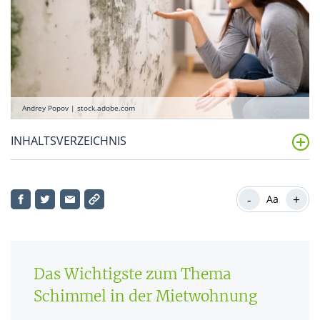
Andrey Popov | stock.adobe.com
INHALTSVERZEICHNIS
Wie gefährlich ist Schimmel und wie entsteht er in
einer Wohnung?
-
+
Aa
Wie sollten Vermieter auf eine Schimmelbildung
reagieren?
Das Wichtigste zum Thema
Wer muss Schimmel entfernen: Mieter oder
Vermieter? Wer haftet?
Schimmel in der Mietwohnung