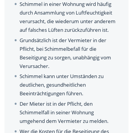
Wann kann der Mieter eine Mietminderung
Schimmel in einer Wohnung wird häufig
verlangen?
durch Ansammlung von Luftfeuchtigkeit
verursacht, die wiederum unter anderem
Welche Pflichten hat der Vermieter bei Schimmel?
auf falsches Lüften zurückzuführen ist.
Welche rechtlichen Konsequenzen entstehen
Grundsätzlich ist der Vermieter in der
Vermietern, wenn bei Schimmel nicht angemessen
Pflicht, bei Schimmelbefall für die
gehandelt wird?
Beseitigung zu sorgen, unabhängig vom
Gibt es Versicherungen für den Vermieter, die
Verursacher.
Schimmelbefall abdecken?
Schimmel kann unter Umständen zu
Checkliste zum Vorgehen bei Schimmel für den
deutlichen, gesundheitlichen
Vermieter
Beeinträchtigungen führen.
Der Mieter ist in der Pflicht, den
Wie kam Schimmel gezielt vermieden werden?
Schimmelfall in seiner Wohnung
umgehend dem Vermieter zu melden.
Wer die Kosten für die Beseitigung des