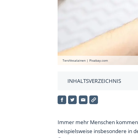
TeroVesalainen | Pixabay.com
INHALTSVERZEICHNIS
Das Wichtigste zur Vermietun
Wer darf Wohnungen bei Airb
Wann dürfen Eigentümer Wohn
Immer mehr Menschen kommen a
beispielsweise insbesondere in 
Wann dürfen Mieter ihre Miet