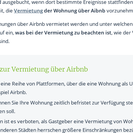
ausgebucht, wenn dort bestimmte Ereignisse stattfinden. 
ieren: Was beachten?
t, die
Vermietung
der Wohnung über Aibnb
vorzunehm
nung über Airbnb vermieten?
hnungen über Airbnb vermietet werden und unter welchen
uf ein,
was bei der Vermietung zu beachten ist
, wie der
ess bei Airbnb ab?
sind.
bei der Vermietung über Airbnb?
e ich als Airbnb-Vermieter?
 zur Vermietung über Airbnb
irbnb?
s eine Reihe von Plattformen, über die eine Wohnung als
etung über Airbnb?
piel Airbnb.
mietung über Airbnb?
nen Sie Ihre Wohnung zeitlich befristet zur Verfügung st
n soll.
r Airbnb?
n ist es verboten, als Gastgeber eine Vermietung von Wo
nderen Städten herrschen größere Einschränkungen bezü