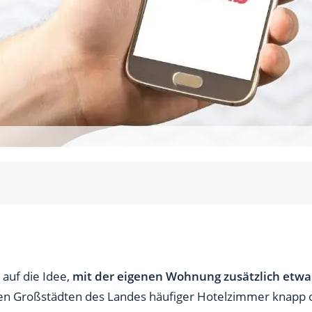
g über Airbnb
nb vermieten?
ungen nicht bei Airbnb vermieten?
uf die Idee,
mit der eigenen Wohnung zusätzlich etwa
den Großstädten des Landes häufiger Hotelzimmer knapp
wohnung bei Airbnb anbieten?