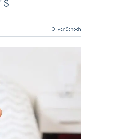
’s
DEVISEN
Oliver Schoch
vestor-
BINARE
SHOP
LOGIN
RATGEBER
BINARE
SHOP
LOGIN
RATGEBER