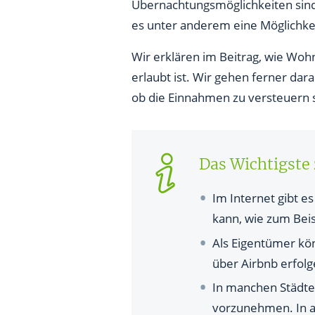
Übernachtungsmöglichkeiten sind 
Erfolgreich bei Airbnb registr
es unter anderem eine Möglichkei
Wie lange darf ich meine Woh
Wir erklären im Beitrag, wie Wo
erlaubt ist. Wir gehen ferner dara
Wie läuft der Vermietungsproz
ob die Einnahmen zu versteuern 
Wie erfolgt die Versteuerung 
Welche Versicherungen benötig
Das Wichtigste
Welche Gebühren berechnet A
Im Internet gibt e
Welche Vorteile hat die Vermi
kann, wie zum Beis
Welche Nachteile hat die Ver
Als Eigentümer kön
über Airbnb erfolge
Lohnt sich die Vermietung übe
In manchen Städte
vorzunehmen. In a