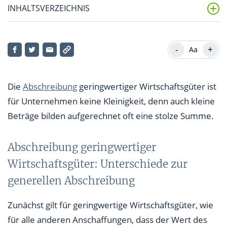
INHALTSVERZEICHNIS
Abschreibung geringwertiger Wirtschaftsgüter:
Unterschiede zur generellen Abschreibung
-
+
Aa
Abschreibung geringwertiger Wirtschaftsgüter: Was
ist ein GWG?
Die
Abschreibung
geringwertiger Wirtschaftsgüter ist
für Unternehmen keine Kleinigkeit, denn auch kleine
Abschreibung geringwertiger Wirtschaftsgüter: Wie
Beträge bilden aufgerechnet oft eine stolze Summe.
teuer darf ein GWG sein?
Abschreibung geringwertiger Wirtschaftsgüter:
Abschreibung geringwertiger
Kleinbeträge sind sofort abzuschreiben
Wirtschaftsgüter: Unterschiede zur
Fazit zur Abschreibung geringwertiger
generellen Abschreibung
Wirtschaftsgüter
Zunächst gilt für geringwertige Wirtschaftsgüter, wie
für alle anderen Anschaffungen, dass der Wert des