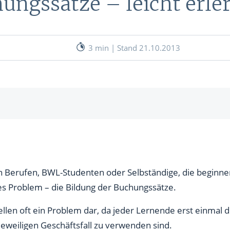
ungssätze – leicht erle
nen
& RECHNER
UNSERE EXPERTEN
ANLEIHEN
3 min | Stand 21.10.2013
Aktuelle Marktanalysen (auf In
Verlag.de)
ves Charttool
echner
WE
ive Bestandskonten
sive Bestandskonten
 Berufen, BWL-Studenten oder Selbständige, die beginnen
WE
s Problem – die Bildung der Buchungssätze.
llen oft ein Problem dar, da jeder Lernende erst einmal d
eweiligen Geschäftsfall zu verwenden sind.