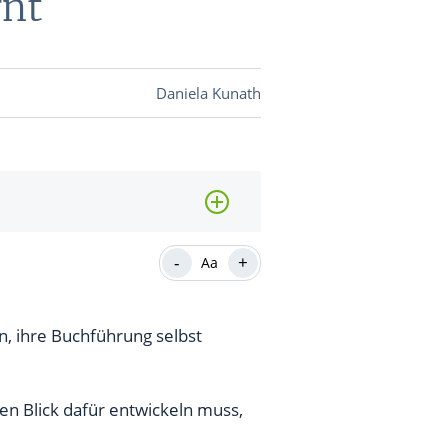
rnt
DEVISEN
Daniela Kunath
vestor-
BINARE
SHOP
LOGIN
RATGEBER
-
+
Aa
, ihre Buchführung selbst
BINARE
SHOP
LOGIN
RATGEBER
en Blick dafür entwickeln muss,