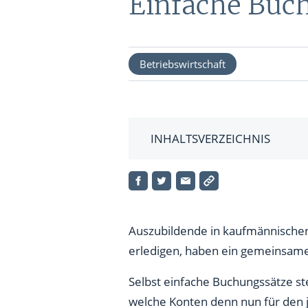
Einfache Buch
Formatio
BRANCHEN
TOOLS 
FONDS
DEPOT
Betriebswirtschaft
Technologie Aktien
Podcast
ETFs
Energie Aktien
Interakti
Pharma Aktien
Finanz-R
INHALTSVERZEICHNIS
Konsum Aktien
Einfache Buchungssätze – akt
Alle News ...
Einfache Buchungssätze – pas
Auszubildende in kaufmännischen
erledigen, haben ein gemeinsame
Selbst einfache Buchungssätze ste
welche Konten denn nun für den j