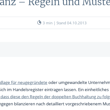
lanz – Regeln und Must
nen
& RECHNER
UNSERE EXPERTEN
ANLEIHEN
3 min | Stand 04.10.2013
Aktuelle Marktanalysen (auf In
Verlag.de)
ves Charttool
echner
WE
lagen für Gemeinden
für Selbständige
rundmuster der doppelten Buchführung
undlage für neugegründete
oder umgewandelte Unternehmen
WE
ich im Handelsregister eintragen lassen. Ein einheitliches 
tliches Muster
s dass diese den Regeln der doppelten Buchhaltung zu fol
gegen bilanzieren nach detailliert vorgeschriebenem Mus