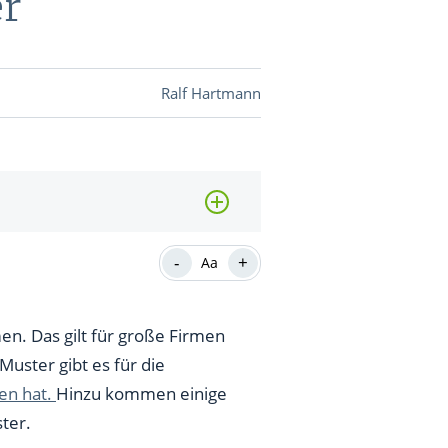
er
DEVISEN
Ralf Hartmann
vestor-
BINARE
SHOP
LOGIN
RATGEBER
-
+
Aa
. Das gilt für große Firmen
BINARE
SHOP
LOGIN
RATGEBER
Muster gibt es für die
gen hat.
Hinzu kommen einige
ter.