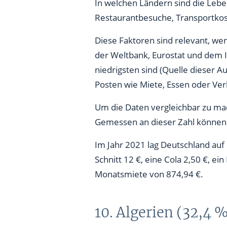
8. Indien (31,2 %)
In welchen Ländern sind die Lebe
Restaurantbesuche, Transportkost
7. Nepal (30,4 %)
Diese Faktoren sind relevant, we
6. Ägypten (29,5 %)
der Weltbank, Eurostat und dem I
5. Myanmar (29,2 %)
niedrigsten sind (Quelle dieser A
Posten wie Miete, Essen oder Ver
4. Pakistan (27,9 %)
Um die Daten vergleichbar zu mac
3. Kirgisistan (27,4 %)
Gemessen an dieser Zahl können
2. Angola (24,9 %)
Im Jahr 2021 lag Deutschland auf 
1. Tadschikistan (24,7 %)
Schnitt 12 €, eine Cola 2,50 €, e
Monatsmiete von 874,94 €.
10. Algerien (32,4 