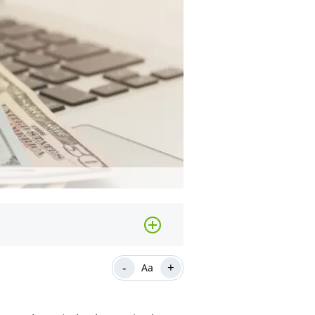
-
+
Aa