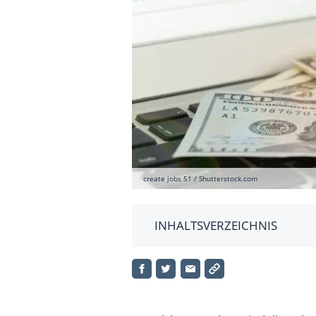
create jobs 51 / Shutterstock.com
INHALTSVERZEICHNIS
10. Algerien (32,4 %)
9. Aserbaidschan (32,3 %)