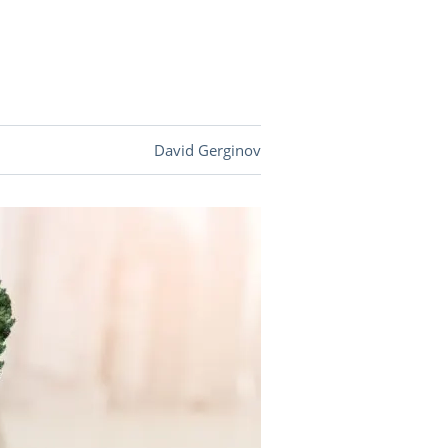
DEVISEN
vestor-
David Gerginov
BINARE
SHOP
LOGIN
RATGEBER
BINARE
SHOP
LOGIN
RATGEBER