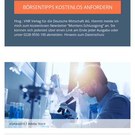
BÖRSENTIPPS KOSTENLOS ANFORDERN
Hrsg.: VNR Verlag für die Deutsche Wirtschaft AG. Hiermit melde ich
mich zum kostenlosen Newsletter "Morriens Schlussgong" an. Sie
können sich jederzeit über einen Link am Ende jeder Ausgabe oder
unter 0228-9550-100 abmelden.
Hinweis zum Datenschutz
alphaspirit / Adobe Stock