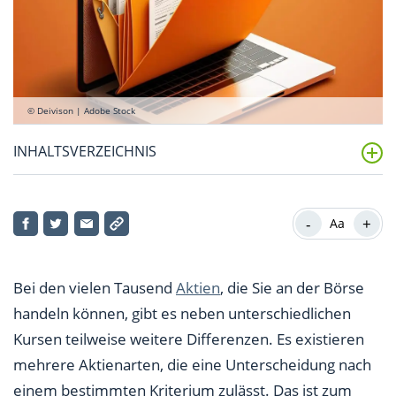
© Deivison | Adobe Stock
INHALTSVERZEICHNIS
Was gibt es für Aktienarten?
-
+
Aa
Was sind Stammaktien?
Was sind Vorzugsaktien?
Bei den vielen Tausend
Aktien
, die Sie an der Börse
Was sind Inhaberaktien?
handeln können, gibt es neben unterschiedlichen
Kursen teilweise weitere Differenzen. Es existieren
Was sind Namensaktien?
mehrere Aktienarten, die eine Unterscheidung nach
Was sind Stückaktien?
einem bestimmten Kriterium zulässt. Das ist zum