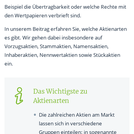
Beispiel die Übertragbarkeit oder welche Rechte mit
Was sind Nennwertaktien?
den Wertpapieren verbrieft sind.
Worin unterscheiden sich junge und alte Aktien?
In unserem Beitrag erfahren Sie, welche Aktienarten
Worin unterscheiden sich börsengehandelte und
es gibt. Wir gehen dabei insbesondere auf
nicht-börsengehandelte Aktien?
Vorzugsaktien, Stammaktien, Namensaktien,
Inhaberaktien, Nennwertaktien sowie Stückaktien
Wie unterscheiden sich die verschiedenen
ein.
Aktienarten?
Woher weiß ich, welche Aktien ich im Depot habe?
Was ist die häufigste Aktienform?
Das Wichtigste zu
Aktienarten
Welche Aktienart eignet sich für welche Anleger?
Die zahlreichen Aktien am Markt
lassen sich in verschiedene
Gruppen einteilen: in sogenannte