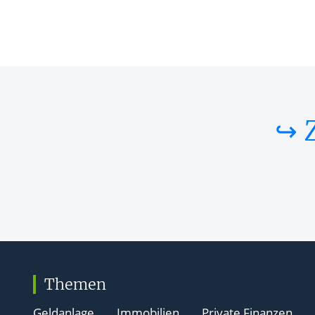
↪ 
Themen
Geldanlage
Immobilien
Private Finanzen