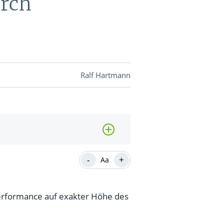
urch
DEVISEN
vestor-
Ralf Hartmann
BINARE
SHOP
LOGIN
RATGEBER
-
+
Aa
BINARE
SHOP
LOGIN
RATGEBER
erformance auf exakter Höhe des