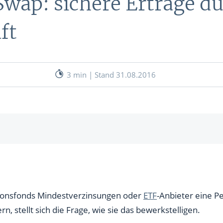
Swap: sichere Erträge d
nen
ft
& RECHNER
UNSERE EXPERTEN
ANLEIHEN
Aktuelle Marktanalysen (auf In
Verlag.de)
ves Charttool
3 min | Stand 31.08.2016
echner
WE
häfte sind der Schlüssel
WE
trägen und Steuervorteilen
ionsfonds Mindestverzinsungen oder
ETF
-Anbieter eine P
, stellt sich die Frage, wie sie das bewerkstelligen.