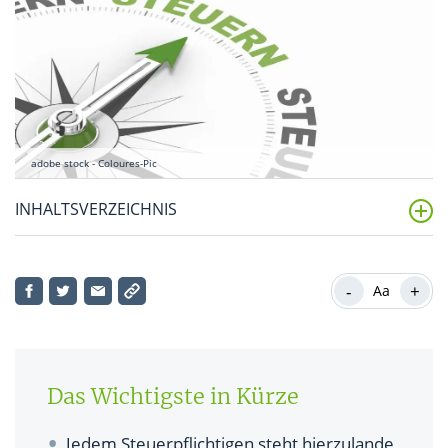
adobe stock - Coloures-Pic
INHALTSVERZEICHNIS
Was ist der Sparerpauschbetrag?
-
+
Aa
Wie hoch ist der Sparerfreibetrag ab 2024?
Was fällt unter den Sparerfreibetrag?
Was muss ich tun, damit der Sparerpauschbetrag
Das Wichtigste in Kürze
berücksichtigt wird?
Jedem Steuerpflichtigen steht hierzulande