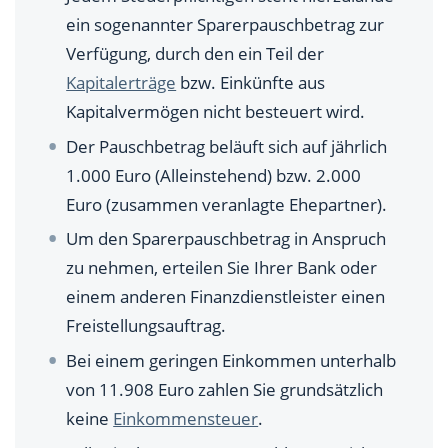
Was bewirkt der Sparerpauschbetrag? Ein
ein sogenannter Sparerpauschbetrag zur
Rechenbeispiel
Verfügung, durch den ein Teil der
Wo gebe ich den Sparerpauschbetrag in der
Kapitalerträge
bzw. Einkünfte aus
Steuererklärung an?
Kapitalvermögen nicht besteuert wird.
Der Pauschbetrag beläuft sich auf jährlich
Worauf müssen Anleger beim Sparerpauschbetrag
achten?
1.000 Euro (Alleinstehend) bzw. 2.000
Euro (zusammen veranlagte Ehepartner).
FAQ zum Sparerpauschbetrag
Um den Sparerpauschbetrag in Anspruch
zu nehmen, erteilen Sie Ihrer Bank oder
einem anderen Finanzdienstleister einen
Freistellungsauftrag.
Bei einem geringen Einkommen unterhalb
von 11.908 Euro zahlen Sie grundsätzlich
keine
Einkommensteuer
.