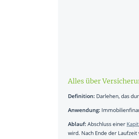
Beleihung von Lebensversicher
Vor- & Nachteile eines Versic
Fazit: Für wen lohnt sich ein 
Alles über Versicher
Definition:
Darlehen, das du
Anwendung:
Immobilienfinan
Ablauf:
Abschluss einer
Kapi
wird. Nach Ende der Laufzeit