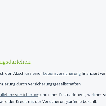
ungen: Was ist ein Policendarlehen?
herungsdarlehens
Versicherungsdarlehen?
ungsdarlehen
rch den Abschluss einer
Lebensversicherung
finanziert wi
zierung durch Versicherungsgesellschaften
tallebensversicherung
und eines Festdarlehens, welches ver
 wird der Kredit mit der Versicherungsprämie bezahlt.