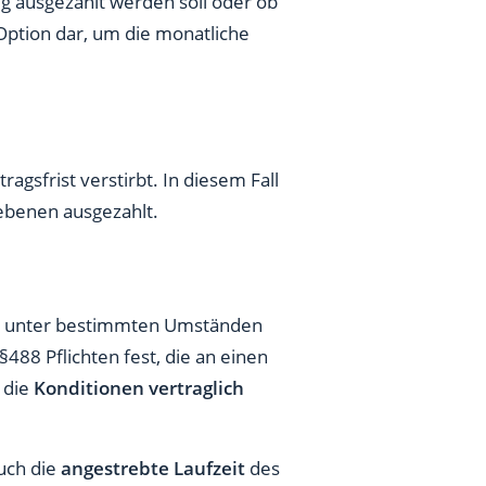
g ausgezahlt werden soll oder ob
e Option dar, um die monatliche
gsfrist verstirbt. In diesem Fall
iebenen ausgezahlt.
r unter bestimmten Umständen
§488 Pflichten fest, die an einen
 die
Konditionen vertraglich
uch die
angestrebte Laufzeit
des