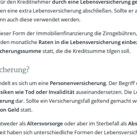
für den Kreditnehmer
durch eine Lebensversicherung g
en eine extra Lebensversicherung abschließen. Sollte er a
ann auch diese verwendet werden.
ieser Form der Immobilienfinanzierung die Zinsgebühren,
erden monatliche
Raten in die Lebensversicherung einbe
sicherungssumme
statt, die die Kreditsumme tilgen soll.
icherung?
delt es sich um eine
Personenversicherung
. Der Begriff
isiken wie Tod oder Invalidität
auseinandersetzen. Die Le
herung
dar. Sollte ein Versicherungsfall geltend gemacht w
von Geld
statt.
ntweder als
Altersvorsorge
oder aber im Sterbefall als
Abs
eit haben sich unterschiedliche Formen der Lebensversic