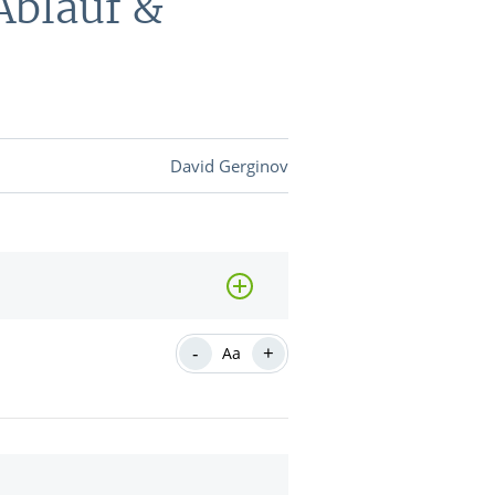
Ablauf &
DEVISEN
vestor-
David Gerginov
BINARE
SHOP
LOGIN
RATGEBER
-
+
Aa
BINARE
SHOP
LOGIN
RATGEBER