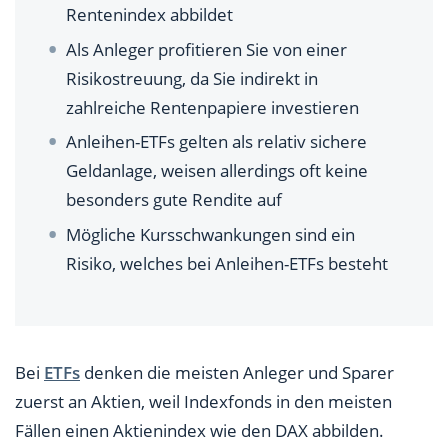
Rentenindex abbildet
Worin unterscheiden sich Anleihen-ETFs von
Rentenfonds?
Als Anleger profitieren Sie von einer
Risikostreuung, da Sie indirekt in
Welche Vorteile und Nachteile haben Anleihen-ETFs?
zahlreiche Rentenpapiere investieren
Sind Anleihen-ETFs für Privatanleger sinnvoll?
Anleihen-ETFs gelten als relativ sichere
Geldanlage, weisen allerdings oft keine
besonders gute Rendite auf
Mögliche Kursschwankungen sind ein
Risiko, welches bei Anleihen-ETFs besteht
Bei
ETFs
denken die meisten Anleger und Sparer
zuerst an Aktien, weil Indexfonds in den meisten
Fällen einen Aktienindex wie den DAX abbilden.