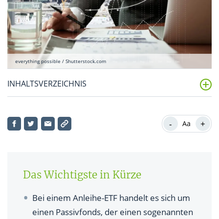
everything possible / Shutterstock.com
INHALTSVERZEICHNIS
Was ist ein ETF und was sind Anleihen?
-
+
Aa
Was sind Anleihen-ETFs?
Wie funktioniert ein Anleihen-ETF?
Zinsen bei Anleihen-ETFs: Ausschüttung oder
Das Wichtigste in Kürze
Wiederanlage?
Bei einem Anleihe-ETF handelt es sich um
Welche Anleihen-ETFs gibt es?
einen Passivfonds, der einen sogenannten